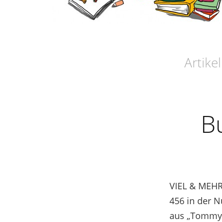
Artike
B
VIEL & MEHR 
456 in der N
aus „Tommy 