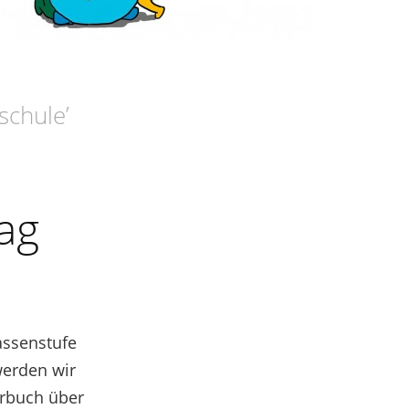
schule
’
ag
assenstufe
werden wir
rbuch über